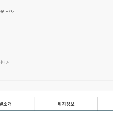
2분 소요>
니다.>
텔소개
위치정보