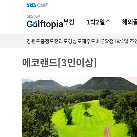
부킹
1박2일
해외
강원도
충청도
전라도
경상도
제주도
빠른확정
1박2일 조
에코랜드[3인이상]