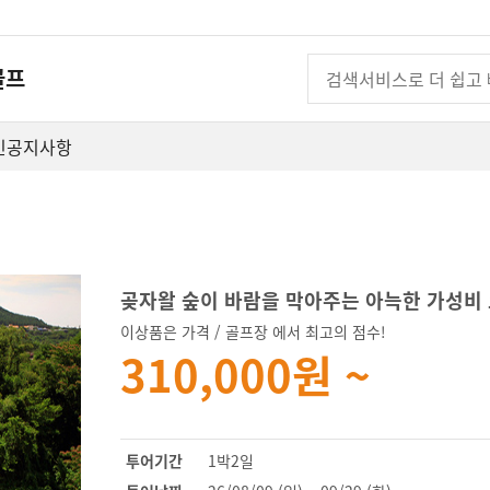
골프
인
공지사항
곶자왈 숲이 바람을 막아주는 아늑한 가성비
이상품은 가격 / 골프장 에서 최고의 점수!
310,000원 ~
투어기간
1박2일