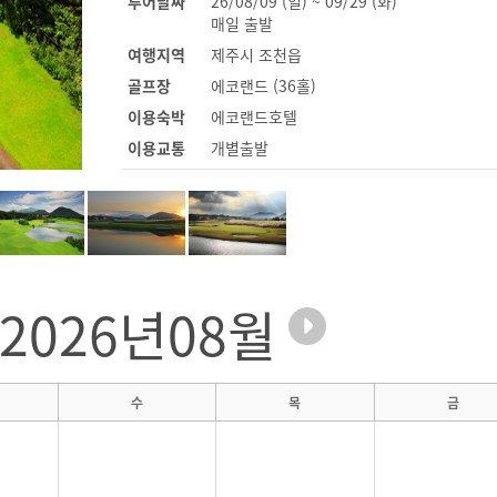
투어날짜
26/08/09 (일) ~ 09/29 (화)
매일 출발
여행지역
제주시 조천읍
골프장
에코랜드 (36홀)
이용숙박
에코랜드호텔
이용교통
개별출발
2026년08월
수
목
금