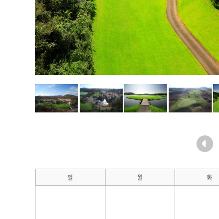
일
월
화