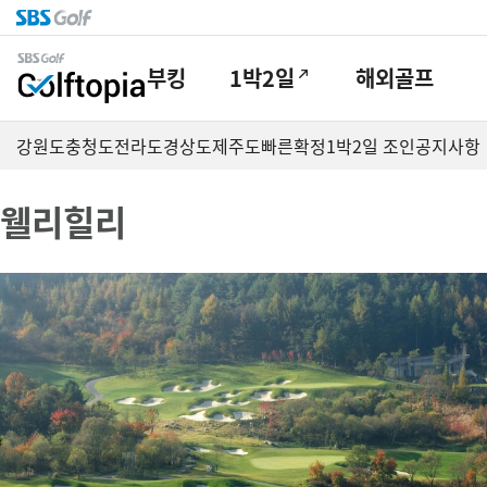
부킹
1박2일
해외골프
강원도
충청도
전라도
경상도
제주도
빠른확정
1박2일 조인
공지사항
웰리힐리