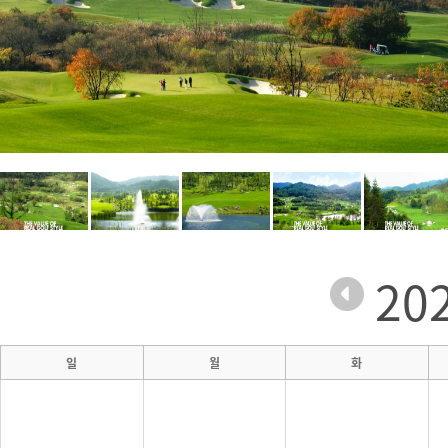
20
일
월
화