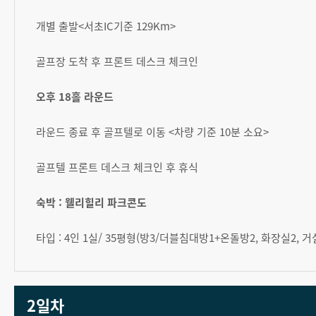
개별 출발<서초IC기준 129Km>
골프장 도착 후 프론트 데스크 체크인
오후 18홀 라운드
라운드 종료 후 골프텔로 이동 <차량 기준 10분 소요>
골프텔 프론트 데스크 체크인 후 휴식
숙박 : 웰리힐리 파크콘도
타입 : 4인 1실/ 35평형(방3/더블침대방1+온돌방2, 화장실2, 거
2일차